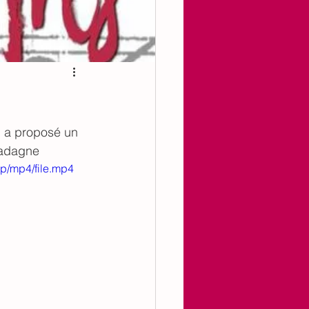
i a proposé un 
adagne 
p/mp4/file.mp4