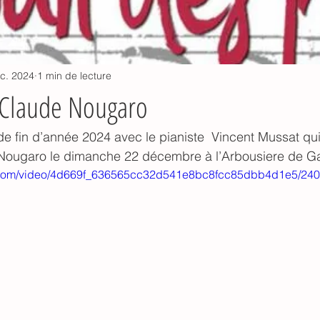
c. 2024
1 min de lecture
Claude Nougaro
e fin d’année 2024 avec le pianiste  Vincent Mussat qu
ougaro le dimanche 22 décembre à l’Arbousiere de G
tic.com/video/4d669f_636565cc32d541e8bc8fcc85dbb4d1e5/240