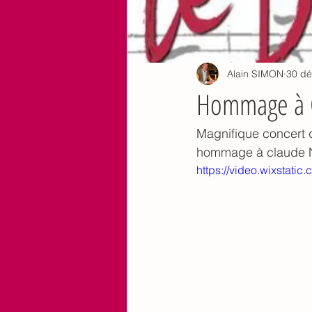
Alain SIMON
30 dé
Hommage à 
Magnifique concert d
hommage à claude N
https://video.wixsta