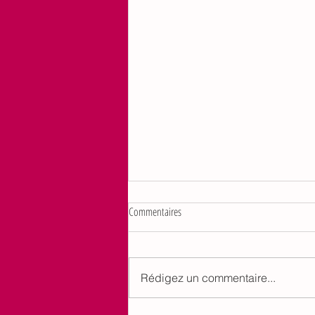
Gros succès pour cette cantate de Bach
Commentaires
17 mai 2026
Avec Emmanuelle Dauvin (
violon et orgue) et Lise Vericel (
Rédigez un commentaire...
soprano) à la Chapelle des
Pénitents pattir’lent rouverte